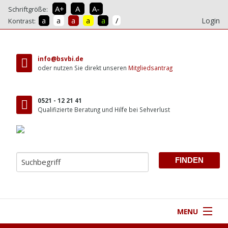
A+
A
A-
Schriftgröße:
/
a
a
a
a
a
Login
Kontrast:
direkt
zum
info@bsvbi.de
Inhalt
oder nutzen Sie direkt unseren
Mitgliedsantrag
0521 - 12 21 41
Qualifizierte Beratung und Hilfe bei Sehverlust
MENU