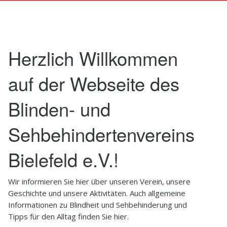
1
Startseite
2
Verein
Herzlich Willkommen
3
Aktivitäten
auf der Webseite des
4
Kontakt
Blinden- und
5
Infothek
6
Impressum
Sehbehindertenvereins
Bielefeld e.V.!
Wir informieren Sie hier über unseren Verein, unsere
Geschichte und unsere Aktivitäten. Auch allgemeine
Informationen zu Blindheit und Sehbehinderung und
Tipps für den Alltag finden Sie hier.